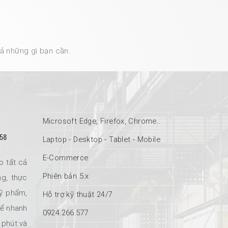
ả những gì bạn cần.
Microsoft Edge, Firefox, Chrome..
458
Laptop - Desktop - Tablet - Mobile
E-Commerce
o tất cả
Phiên bản 5.x
ng, thực
ỹ phẩm,
Hỗ trợ kỹ thuật 24/7
hể nhanh
0924.266.577
 phút và