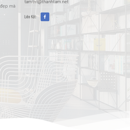
tamtnt@thanhtam.net
ỉ đẹp mà
Liên Kết: